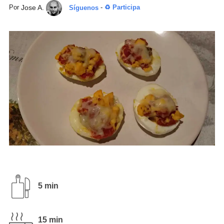
Jose A.
Por
Síguenos
-
♻ Participa
5 min
15 min