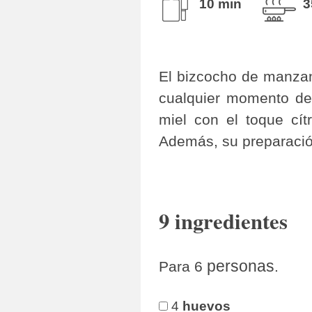
10 min
3
El bizcocho de manzana
cualquier momento del
miel con el toque cít
Además, su preparación
9 ingredientes
personas
Para 6
.
4
huevos