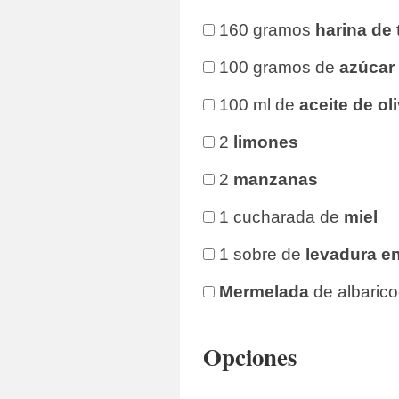
160 gramos
harina de 
100 gramos de
azúcar
100 ml de
aceite de ol
2
limones
2
manzanas
1 cucharada de
miel
1 sobre de
levadura e
Mermelada
de albaric
Opciones