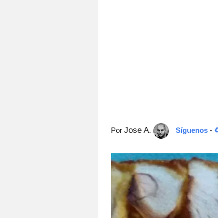
Jose A.
Por
Síguenos
-
♻