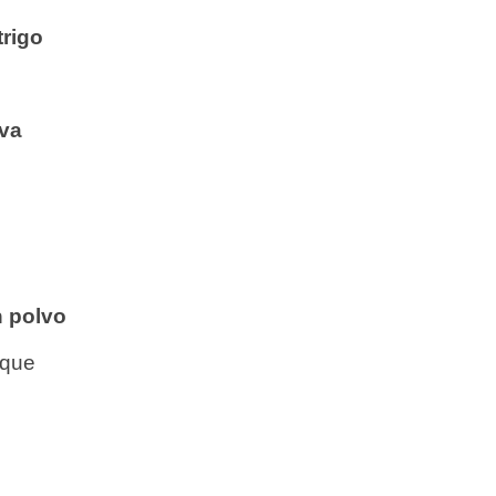
trigo
iva
n polvo
oque