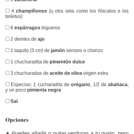
4
champiñones
(u otra seta como los ñíscalos o los
boletus)
6
espárragos
trigueros
2 dientes de
ajo
1 taquito (3 cm) de
jamón
serrano o chorizo
1 chucharadita de
pimentón dulce
3 chucharadas de
aceite de oliva
virgen extra
Especias: 1 cucharadita de
orégano
, 1/2 de
abahaca
,
y un poco
pimienta negra
Sal
Opciones
✦ Puedes añadir o quitar verduras a tu gusto, pero