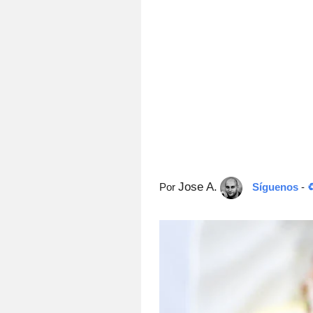
Jose A.
Por
Síguenos
-
♻