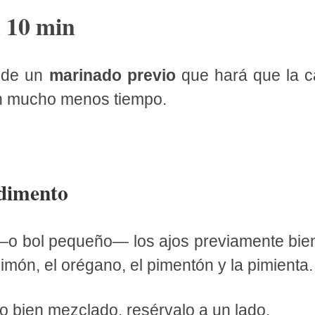
n
10 min
e de un
marinado previo
que hará que la 
en mucho menos tiempo.
ndimento
―o bol pequeño― los ajos previamente bien
limón, el orégano, el pimentón y la pimienta.
o bien mezclado, resérvalo a un lado.