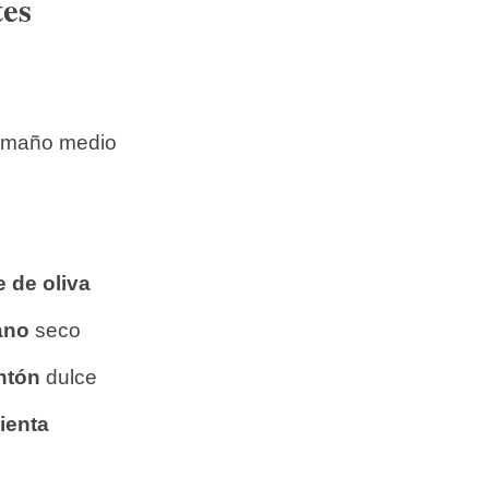
tes
tamaño medio
e de oliva
ano
seco
ntón
dulce
ienta